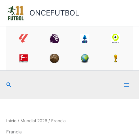
Ir
al
ONCEFUTBOL
contenido
Buscar
Inicio
/
Mundial 2026
/ Francia
Francia