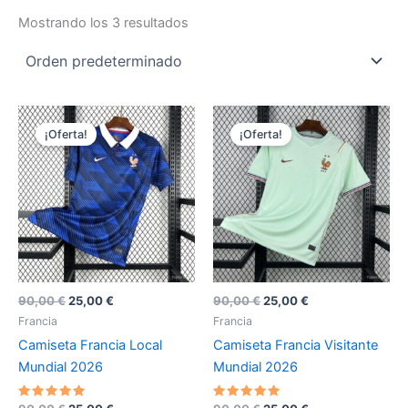
Mostrando los 3 resultados
¡Oferta!
¡Oferta!
El
El
El
El
90,00
€
25,00
€
90,00
€
25,00
€
precio
precio
precio
precio
Francia
Francia
original
actual
original
actual
Camiseta Francia Local
Camiseta Francia Visitante
era:
es:
era:
es:
90,00 €.
25,00 €.
90,00 €.
25,00 €.
Mundial 2026
Mundial 2026
Valorado
Valorado