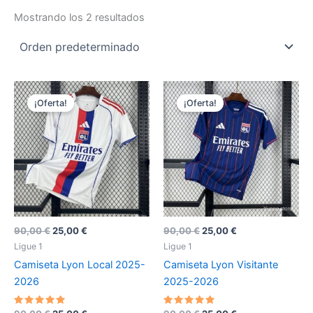
Mostrando los 2 resultados
¡Oferta!
¡Oferta!
El
El
El
El
90,00
€
25,00
€
90,00
€
25,00
€
precio
precio
precio
precio
Ligue 1
Ligue 1
original
actual
original
actual
Camiseta Lyon Local 2025-
Camiseta Lyon Visitante
era:
es:
era:
es:
90,00 €.
25,00 €.
90,00 €.
25,00 €.
2026
2025-2026
Valorado
Valorado