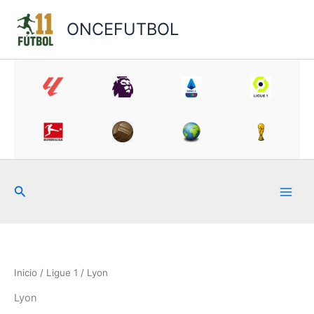
Ir
al
ONCEFUTBOL
contenido
Buscar
Inicio
/
Ligue 1
/ Lyon
Lyon