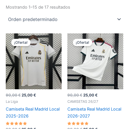
Mostrando 1–15 de 17 resultados
¡Oferta!
¡Oferta!
El
El
El
El
90,00
€
25,00
€
90,00
€
25,00
€
precio
precio
precio
precio
La Liga
CAMISETAS 26/27
original
actual
original
actual
Camiseta Real Madrid Local
Camiseta Real Madrid Local
era:
es:
era:
es:
90,00 €.
25,00 €.
90,00 €.
25,00 €.
2025-2026
2026-2027
Valorado
Valorado