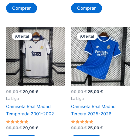
precio
precio
precio
precio
5
5
original
actual
original
actual
de 5
de 5
Comprar
Comprar
era:
es:
era:
es:
99,00 €.
29,99 €.
99,00 €.
29,99 €.
¡Oferta!
¡Oferta!
El
El
El
El
99,00
€
29,99
€
90,00
€
25,00
€
precio
precio
precio
precio
La Liga
La Liga
original
actual
original
actual
Camiseta Real Madrid
Camiseta Real Madrid
era:
es:
era:
es:
99,00 €.
29,99 €.
90,00 €.
25,00 €.
Temporada 2001-2002
Tercera 2025-2026
Valorado
El
El
Valorado
El
El
99,00
€
29,99
€
90,00
€
25,00
€
con
con
precio
precio
precio
precio
5
5