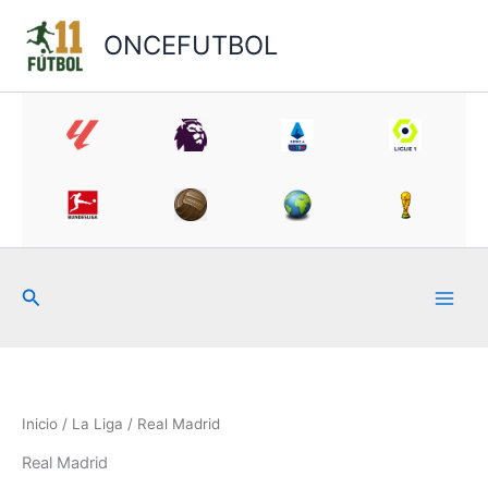
Ir
al
ONCEFUTBOL
contenido
Buscar
Inicio
/
La Liga
/ Real Madrid
Real Madrid