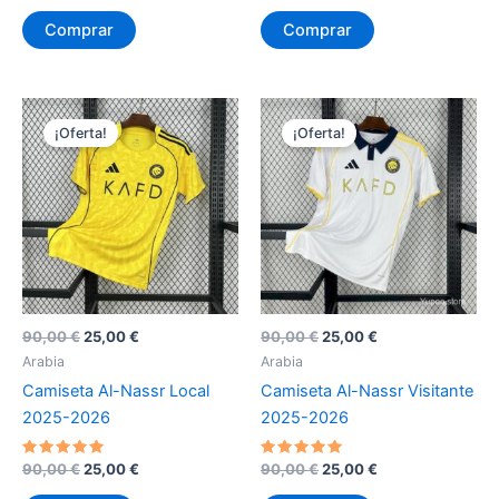
precio
precio
precio
precio
5
5
original
actual
original
actual
de 5
de 5
Comprar
Comprar
era:
es:
era:
es:
90,00 €.
25,00 €.
90,00 €.
25,00 €.
¡Oferta!
¡Oferta!
El
El
El
El
90,00
€
25,00
€
90,00
€
25,00
€
precio
precio
precio
precio
Arabia
Arabia
original
actual
original
actual
Camiseta Al-Nassr Local
Camiseta Al-Nassr Visitante
era:
es:
era:
es:
90,00 €.
25,00 €.
90,00 €.
25,00 €.
2025-2026
2025-2026
Valorado
El
El
Valorado
El
El
90,00
€
25,00
€
90,00
€
25,00
€
con
con
precio
precio
precio
precio
5
5