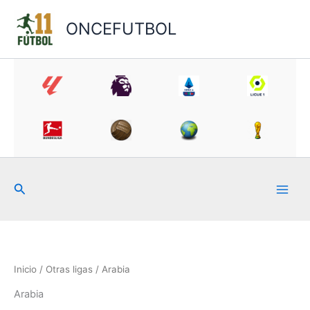
Ir
al
ONCEFUTBOL
contenido
Buscar
Inicio
/
Otras ligas
/ Arabia
Arabia