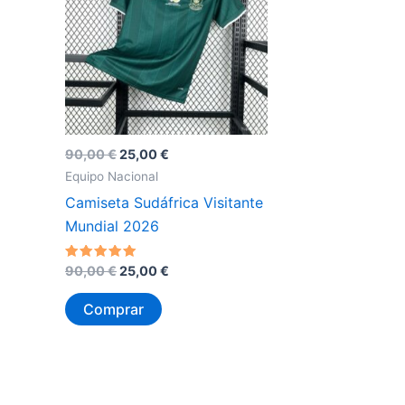
El
El
90,00
€
25,00
€
precio
precio
Equipo Nacional
original
actual
Camiseta Sudáfrica Visitante
era:
es:
90,00 €.
25,00 €.
Mundial 2026
El
El
Valorado
90,00
€
25,00
€
con
precio
precio
5
original
actual
de 5
Comprar
era:
es:
90,00 €.
25,00 €.