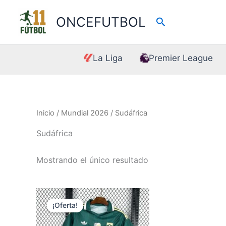
Ir
al
ONCEFUTBOL
Buscar
contenido
La Liga
Premier League
Inicio
/
Mundial 2026
/ Sudáfrica
Sudáfrica
Mostrando el único resultado
¡Oferta!