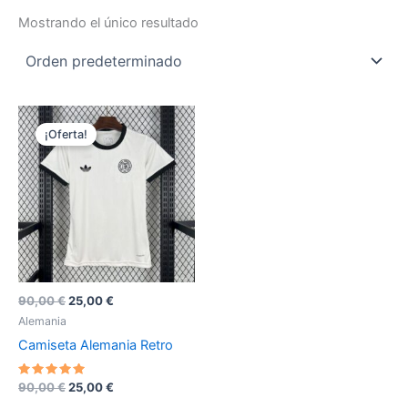
Mostrando el único resultado
¡Oferta!
El
El
90,00
€
25,00
€
precio
precio
Alemania
original
actual
Camiseta Alemania Retro
era:
es:
90,00 €.
25,00 €.
Valorado
El
El
90,00
€
25,00
€
con
precio
precio
5