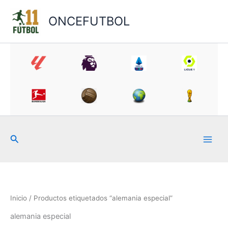
Ir
al
ONCEFUTBOL
contenido
Buscar
Inicio
/ Productos etiquetados “alemania especial”
alemania especial