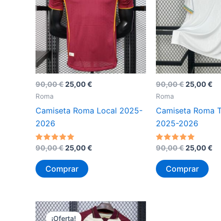
El
El
El
El
90,00
€
25,00
€
90,00
€
25,00
€
precio
precio
precio
pr
Roma
Roma
original
actual
original
ac
Camiseta Roma Local 2025-
Camiseta Roma T
era:
es:
era:
es
90,00 €.
25,00 €.
90,00 €.
25
2026
2025-2026
El
El
El
El
Valorado
Valorado
90,00
€
25,00
€
90,00
€
25,00
€
con
con
precio
precio
precio
pr
5
5
original
actual
original
ac
de 5
de 5
Comprar
Comprar
era:
es:
era:
es
90,00 €.
25,00 €.
90,00 €.
25
¡Oferta!