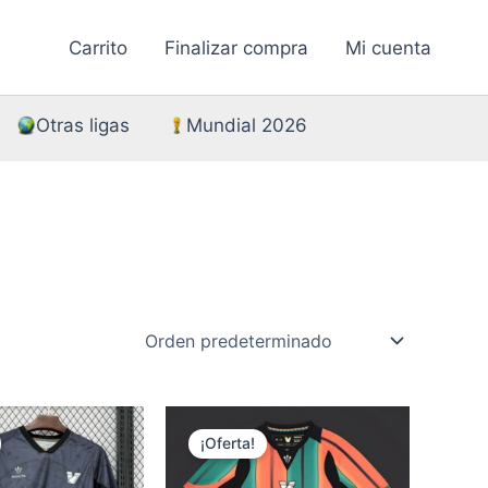
Carrito
Finalizar compra
Mi cuenta
Otras ligas
Mundial 2026
¡Oferta!