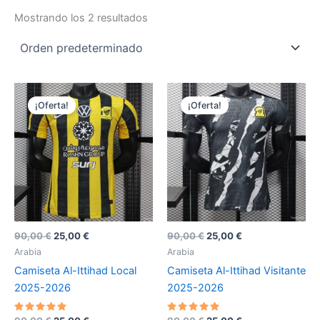
Mostrando los 2 resultados
¡Oferta!
¡Oferta!
El
El
El
El
90,00
€
25,00
€
90,00
€
25,00
€
precio
precio
precio
precio
Arabia
Arabia
original
actual
original
actual
Camiseta Al-Ittihad Local
Camiseta Al-Ittihad Visitante
era:
es:
era:
es:
90,00 €.
25,00 €.
90,00 €.
25,00 €.
2025-2026
2025-2026
Valorado
Valorado