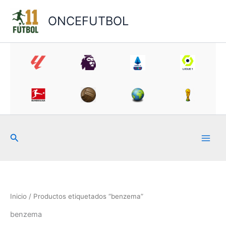
Ir
al
ONCEFUTBOL
contenido
Buscar
Inicio
/ Productos etiquetados “benzema”
benzema