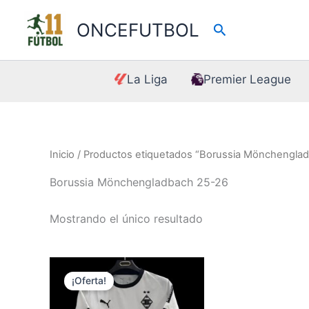
Ir
al
ONCEFUTBOL
Buscar
contenido
La Liga
Premier League
Inicio
/ Productos etiquetados “Borussia Mönchengla
Borussia Mönchengladbach 25-26
Mostrando el único resultado
¡Oferta!