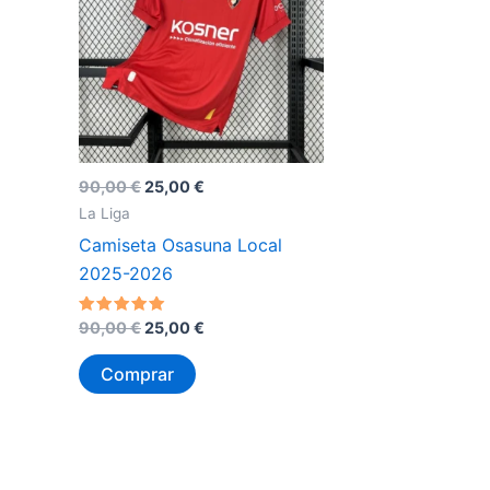
El
El
90,00
€
25,00
€
precio
precio
La Liga
original
actual
Camiseta Osasuna Local
era:
es:
90,00 €.
25,00 €.
2025-2026
El
El
Valorado
90,00
€
25,00
€
con
precio
precio
5
original
actual
de 5
Comprar
era:
es:
90,00 €.
25,00 €.