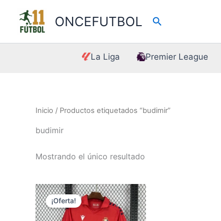
Ir
al
ONCEFUTBOL
Buscar
contenido
La Liga
Premier League
Inicio
/ Productos etiquetados “budimir”
budimir
Mostrando el único resultado
¡Oferta!