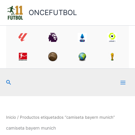
Ir
al
ONCEFUTBOL
contenido
Buscar
Inicio
/ Productos etiquetados “camiseta bayern munich”
camiseta bayern munich