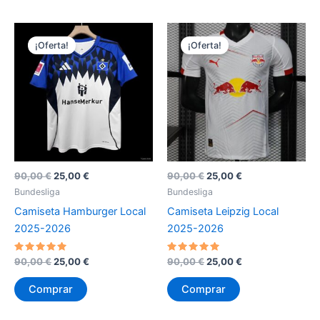
¡Oferta!
¡Oferta!
El
El
El
El
90,00
€
25,00
€
90,00
€
25,00
€
precio
precio
precio
precio
Bundesliga
Bundesliga
original
actual
original
actual
Camiseta Hamburger Local
Camiseta Leipzig Local
era:
es:
era:
es:
90,00 €.
25,00 €.
90,00 €.
25,00 €.
2025-2026
2025-2026
Valorado
El
El
Valorado
El
El
90,00
€
25,00
€
90,00
€
25,00
€
con
con
precio
precio
precio
precio
5
5
original
actual
original
actual
de 5
de 5
Comprar
Comprar
era:
es:
era:
es:
90,00 €.
25,00 €.
90,00 €.
25,00 €.