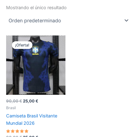
Mostrando el único resultado
¡Oferta!
El
El
90,00
€
25,00
€
precio
precio
Brasil
original
actual
Camiseta Brasil Visitante
era:
es:
90,00 €.
25,00 €.
Mundial 2026
Valorado