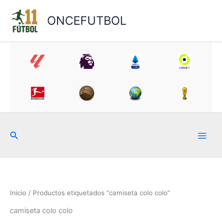
Ir
al
ONCEFUTBOL
contenido
Buscar
Inicio
/ Productos etiquetados “camiseta colo colo”
camiseta colo colo