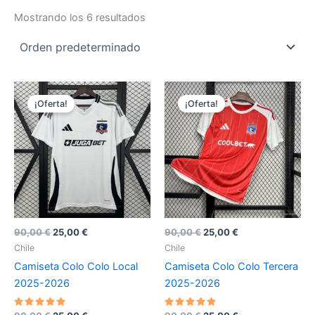
Mostrando los 6 resultados
¡Oferta!
¡Oferta!
El
El
El
El
90,00
€
25,00
€
90,00
€
25,00
€
precio
precio
precio
precio
Chile
Chile
original
actual
original
actual
Camiseta Colo Colo Local
Camiseta Colo Colo Tercera
era:
es:
era:
es:
90,00 €.
25,00 €.
90,00 €.
25,00 €.
2025-2026
2025-2026
Valorado
Valorado