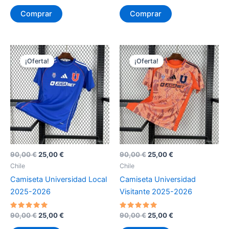
precio
precio
precio
precio
5
5
original
actual
original
actual
de 5
de 5
Comprar
Comprar
era:
es:
era:
es:
90,00 €.
25,00 €.
90,00 €.
25,00 €.
¡Oferta!
¡Oferta!
El
El
El
El
90,00
€
25,00
€
90,00
€
25,00
€
precio
precio
precio
precio
Chile
Chile
original
actual
original
actual
Camiseta Universidad Local
Camiseta Universidad
era:
es:
era:
es:
90,00 €.
25,00 €.
90,00 €.
25,00 €.
2025-2026
Visitante 2025-2026
Valorado
El
El
Valorado
El
El
90,00
€
25,00
€
90,00
€
25,00
€
con
con
precio
precio
precio
precio
5
5