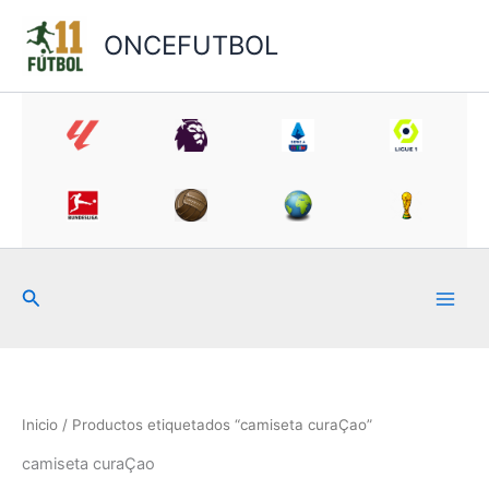
Ir
al
ONCEFUTBOL
contenido
Buscar
Inicio
/ Productos etiquetados “camiseta curaÇao”
camiseta curaÇao