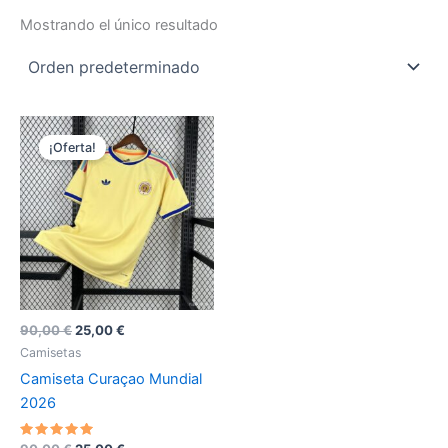
Mostrando el único resultado
¡Oferta!
El
El
90,00
€
25,00
€
precio
precio
Camisetas
original
actual
Camiseta Curaçao Mundial
era:
es:
90,00 €.
25,00 €.
2026
Valorado