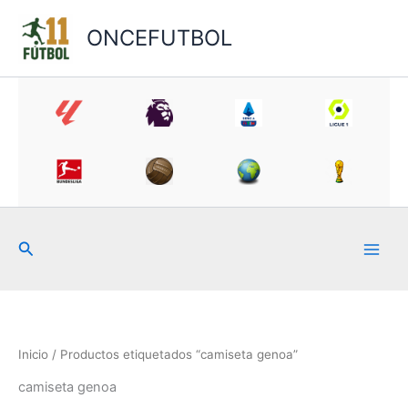
Ir
al
ONCEFUTBOL
contenido
Buscar
Inicio
/ Productos etiquetados “camiseta genoa”
camiseta genoa