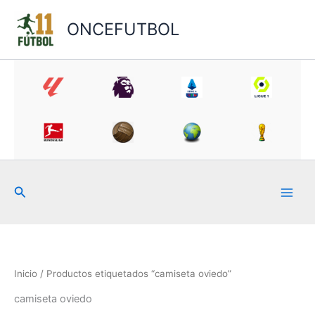
Ir
al
ONCEFUTBOL
contenido
Buscar
Inicio
/ Productos etiquetados “camiseta oviedo”
camiseta oviedo