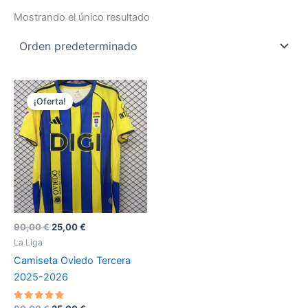
Mostrando el único resultado
¡Oferta!
El
El
90,00
€
25,00
€
precio
precio
La Liga
original
actual
Camiseta Oviedo Tercera
era:
es:
90,00 €.
25,00 €.
2025-2026
Valorado