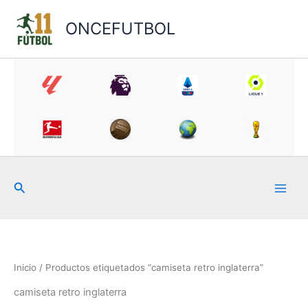
Ir
al
ONCEFUTBOL
contenido
Buscar
Inicio
/ Productos etiquetados “camiseta retro inglaterra”
camiseta retro inglaterra