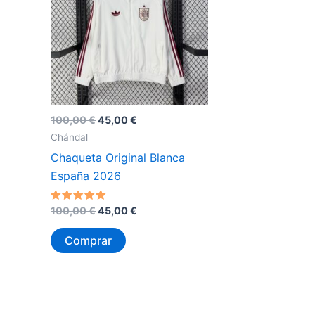
El
El
100,00
€
45,00
€
precio
precio
Chándal
original
actual
Chaqueta Original Blanca
era:
es:
100,00 €.
45,00 €.
España 2026
El
El
Valorado
100,00
€
45,00
€
con
precio
precio
5
original
actual
de 5
Comprar
era:
es:
100,00 €.
45,00 €.