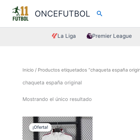
Ir
al
ONCEFUTBOL
Buscar
contenido
La Liga
Premier League
Inicio
/ Productos etiquetados “chaqueta españa origin
chaqueta españa original
Mostrando el único resultado
¡Oferta!