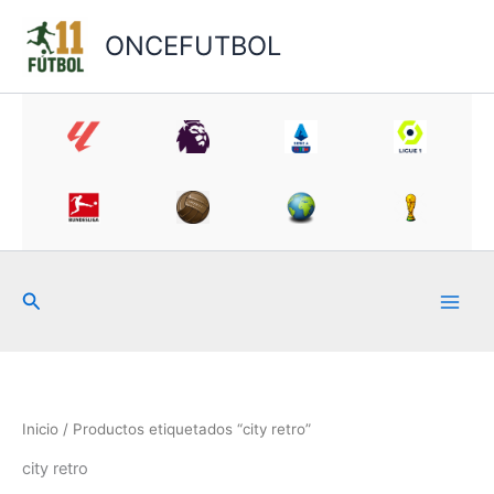
Ir
al
ONCEFUTBOL
contenido
Buscar
Inicio
/ Productos etiquetados “city retro”
city retro