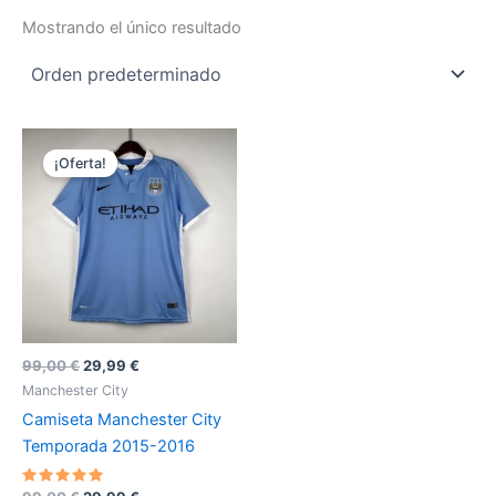
Mostrando el único resultado
¡Oferta!
El
El
99,00
€
29,99
€
precio
precio
Manchester City
original
actual
Camiseta Manchester City
era:
es:
99,00 €.
29,99 €.
Temporada 2015-2016
Valorado