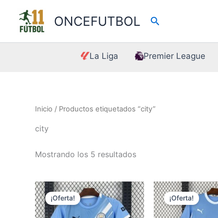
Ir
al
ONCEFUTBOL
Buscar
contenido
La Liga
Premier League
Inicio
/ Productos etiquetados “city”
city
Mostrando los 5 resultados
¡Oferta!
¡Oferta!