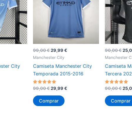
El
El
El
99,00
€
29,99
€
90,00
€
25,
ecio
precio
precio
prec
Manchester City
Manchester C
tual
original
actual
orig
ster City
Camiseta Manchester City
Camiseta Ma
:
era:
es:
era:
,00 €.
99,00 €.
29,99 €.
90,0
Temporada 2015-2016
Tercera 20
El
El
El
Valorado
Valorado
99,00
€
29,99
€
90,00
€
25,
con
con
ecio
precio
precio
prec
5
5
tual
original
actual
orig
de 5
de 5
Comprar
Comprar
:
era:
es:
era:
,00 €.
99,00 €.
29,99 €.
90,0