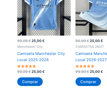
El
El
El
El
90,00
€
25,00
€
90,00
€
25,00
€
precio
precio
precio
pr
Manchester City
CAMISETAS 26/27
original
actual
original
ac
Camiseta Manchester City
Camiseta Manche
era:
es:
era:
es
90,00 €.
25,00 €.
90,00 €.
25
Local 2025-2026
Local 2026-2027
El
El
El
El
Valorado
Valorado
90,00
€
25,00
€
90,00
€
25,00
€
con
con
precio
precio
precio
pr
5
5
original
actual
original
ac
de 5
de 5
Comprar
Comprar
era:
es:
era:
es
90,00 €.
25,00 €.
90,00 €.
25