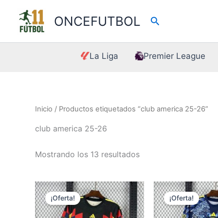
Ir
al
ONCEFUTBOL
Buscar
contenido
La Liga
Premier League
Inicio
/ Productos etiquetados “club america 25-26”
club america 25-26
Mostrando los 13 resultados
¡Oferta!
¡Oferta!