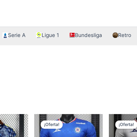
Serie A
Ligue 1
Bundesliga
Retro
¡Oferta!
¡Oferta!