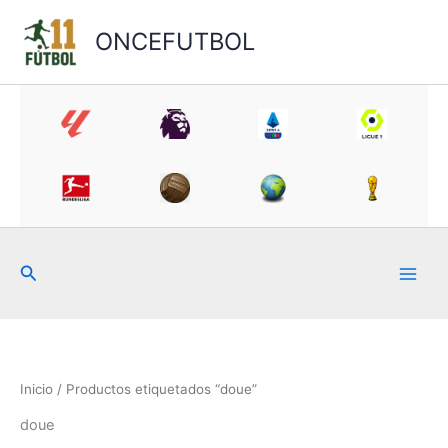
Ir
al
ONCEFUTBOL
contenido
Buscar
Inicio
/ Productos etiquetados “doue”
doue