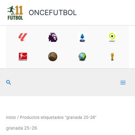
Ir
al
ONCEFUTBOL
contenido
Buscar
Inicio
/ Productos etiquetados “granada 25-26”
granada 25-26