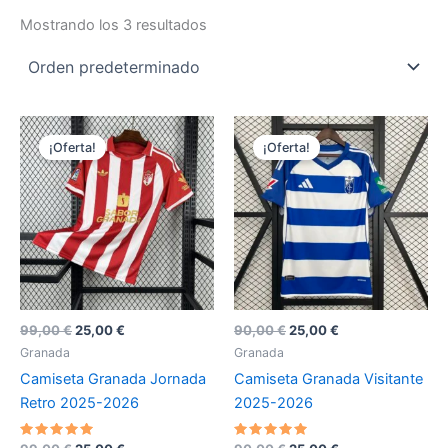
Mostrando los 3 resultados
¡Oferta!
¡Oferta!
El
El
El
El
99,00
€
25,00
€
90,00
€
25,00
€
precio
precio
precio
precio
Granada
Granada
original
actual
original
actual
Camiseta Granada Jornada
Camiseta Granada Visitante
era:
es:
era:
es:
99,00 €.
25,00 €.
90,00 €.
25,00 €.
Retro 2025-2026
2025-2026
Valorado
Valorado