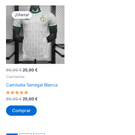
¡Oferta!
El
El
90,00
€
25,00
€
precio
precio
Camisetas
original
actual
Camiseta Senegal Blanca
era:
es:
90,00 €.
25,00 €.
Valorado
El
El
90,00
€
25,00
€
con
precio
precio
5
original
actual
de 5
Comprar
era:
es:
90,00 €.
25,00 €.