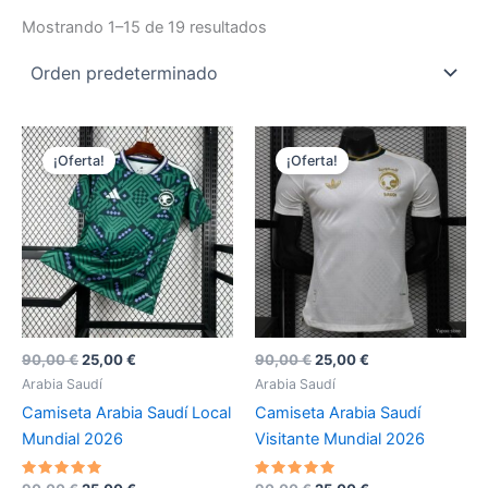
Mostrando 1–15 de 19 resultados
¡Oferta!
¡Oferta!
El
El
El
El
90,00
€
25,00
€
90,00
€
25,00
€
precio
precio
precio
precio
Arabia Saudí
Arabia Saudí
original
actual
original
actual
Camiseta Arabia Saudí Local
Camiseta Arabia Saudí
era:
es:
era:
es:
90,00 €.
25,00 €.
90,00 €.
25,00 €.
Mundial 2026
Visitante Mundial 2026
Valorado
Valorado