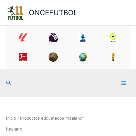
Ir
al
ONCEFUTBOL
contenido
Buscar
Inicio
/ Productos etiquetados “haaland”
haaland