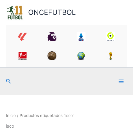
Ir
al
ONCEFUTBOL
contenido
Buscar
Inicio
/ Productos etiquetados “isco”
isco