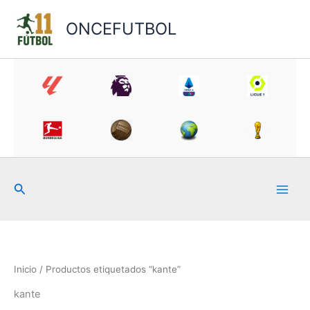
Ir
al
ONCEFUTBOL
contenido
Buscar
Inicio
/ Productos etiquetados “kante”
kante