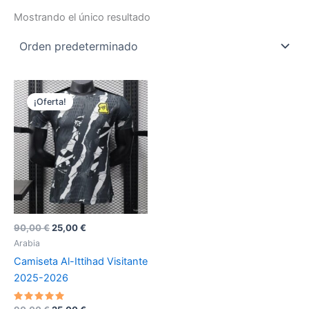
Mostrando el único resultado
¡Oferta!
El
El
90,00
€
25,00
€
precio
precio
Arabia
original
actual
Camiseta Al-Ittihad Visitante
era:
es:
90,00 €.
25,00 €.
2025-2026
Valorado