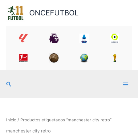
Ir
al
ONCEFUTBOL
contenido
Buscar
Inicio
/ Productos etiquetados “manchester city retro”
manchester city retro