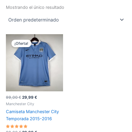
Mostrando el único resultado
¡Oferta!
El
El
99,00
€
29,99
€
precio
precio
Manchester City
original
actual
Camiseta Manchester City
era:
es:
99,00 €.
29,99 €.
Temporada 2015-2016
Valorado