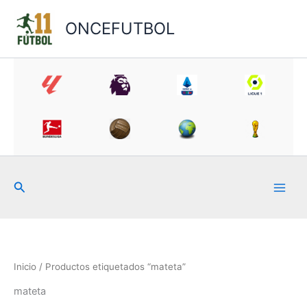
Ir
al
ONCEFUTBOL
contenido
Buscar
Inicio
/ Productos etiquetados “mateta”
mateta