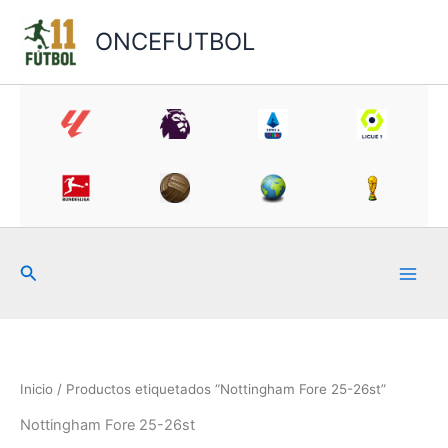
Ir
al
ONCEFUTBOL
contenido
Buscar
Inicio
/ Productos etiquetados “Nottingham Fore 25-26st”
Nottingham Fore 25-26st