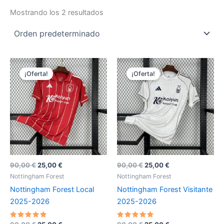
Mostrando los 2 resultados
¡Oferta!
¡Oferta!
El
El
El
El
90,00
€
25,00
€
90,00
€
25,00
€
precio
precio
precio
precio
Nottingham Forest
Nottingham Forest
original
actual
original
actual
Nottingham Forest Local
Nottingham Forest Visitante
era:
es:
era:
es:
90,00 €.
25,00 €.
90,00 €.
25,00 €.
2025-2026
2025-2026
Valorado
Valorado