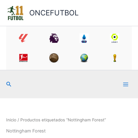
Ir
al
ONCEFUTBOL
contenido
Buscar
Inicio
/ Productos etiquetados “Nottingham Forest”
Nottingham Forest