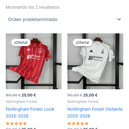
Mostrando los 2 resultados
¡Oferta!
¡Oferta!
El
El
El
El
90,00
€
25,00
€
90,00
€
25,00
€
precio
precio
precio
precio
Nottingham Forest
Nottingham Forest
original
actual
original
actual
Nottingham Forest Local
Nottingham Forest Visitante
era:
es:
era:
es:
90,00 €.
25,00 €.
90,00 €.
25,00 €.
2025-2026
2025-2026
Valorado
Valorado