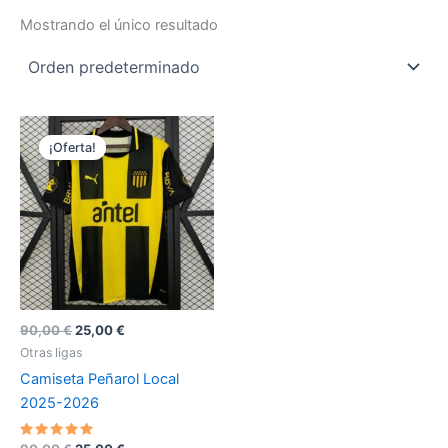
Mostrando el único resultado
¡Oferta!
El
El
90,00
€
25,00
€
precio
precio
Otras ligas
original
actual
Camiseta Peñarol Local
era:
es:
90,00 €.
25,00 €.
2025-2026
Valorado