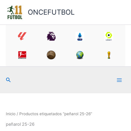
Ir
al
ONCEFUTBOL
contenido
Buscar
Inicio
/ Productos etiquetados “peñarol 25-26”
peñarol 25-26