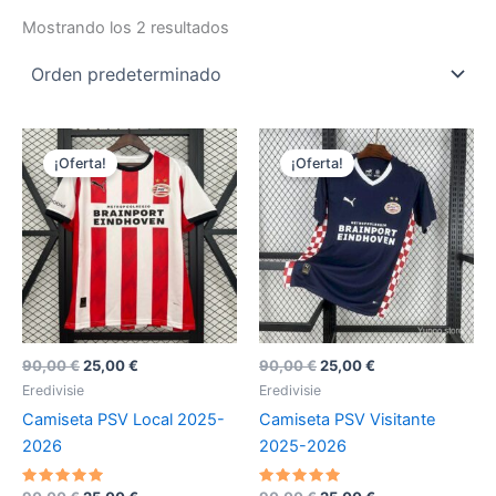
Mostrando los 2 resultados
¡Oferta!
¡Oferta!
El
El
El
El
90,00
€
25,00
€
90,00
€
25,00
€
precio
precio
precio
precio
Eredivisie
Eredivisie
original
actual
original
actual
Camiseta PSV Local 2025-
Camiseta PSV Visitante
era:
es:
era:
es:
90,00 €.
25,00 €.
90,00 €.
25,00 €.
2026
2025-2026
Valorado
Valorado