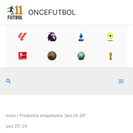
Ir
al
ONCEFUTBOL
contenido
Buscar
Inicio
/ Productos etiquetados “psv 25-26”
psv 25-26