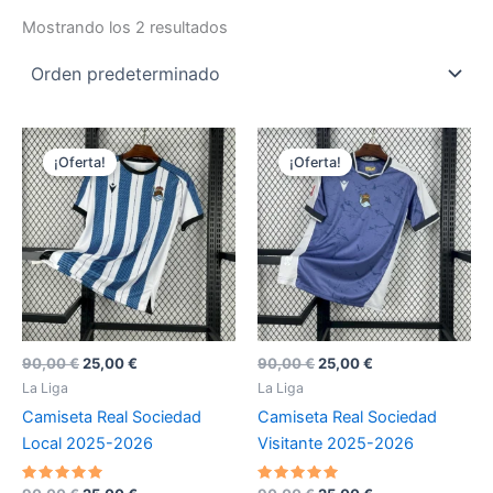
Mostrando los 2 resultados
¡Oferta!
¡Oferta!
El
El
El
El
90,00
€
25,00
€
90,00
€
25,00
€
precio
precio
precio
precio
La Liga
La Liga
original
actual
original
actual
Camiseta Real Sociedad
Camiseta Real Sociedad
era:
es:
era:
es:
90,00 €.
25,00 €.
90,00 €.
25,00 €.
Local 2025-2026
Visitante 2025-2026
Valorado
Valorado