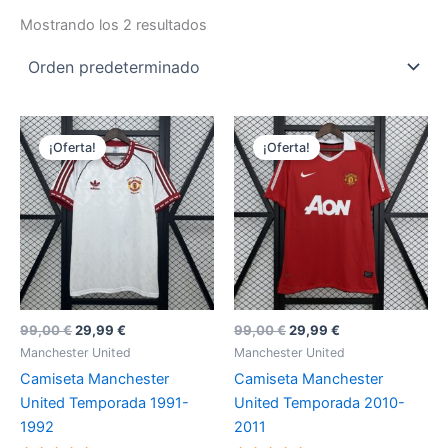
Mostrando los 2 resultados
¡Oferta!
¡Oferta!
El
El
El
El
99,00
€
29,99
€
99,00
€
29,99
€
precio
precio
precio
precio
Manchester United
Manchester United
original
actual
original
actual
Camiseta Manchester
Camiseta Manchester
era:
es:
era:
es:
99,00 €.
29,99 €.
99,00 €.
29,99 €.
United Temporada 1991-
United Temporada 2010-
1992
2011