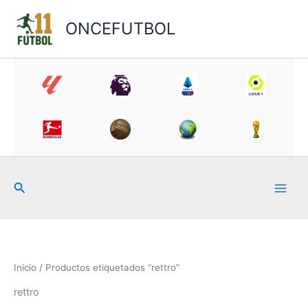
Ir
al
ONCEFUTBOL
contenido
Buscar
Inicio
/ Productos etiquetados “rettro”
rettro