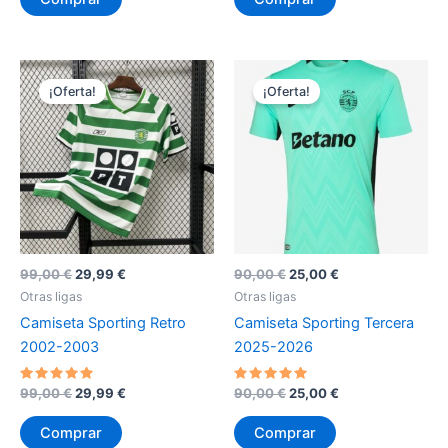
era:
es:
era:
es:
90,00 €.
25,00 €.
90,00 €.
25,00 €.
¡Oferta!
¡Oferta!
El
El
El
El
99,00
€
29,99
€
90,00
€
25,00
€
precio
precio
precio
precio
Otras ligas
Otras ligas
original
actual
original
actual
Camiseta Sporting Retro
Camiseta Sporting Tercera
era:
es:
era:
es:
99,00 €.
29,99 €.
90,00 €.
25,00 €.
2002-2003
2025-2026
Valorado
El
El
Valorado
El
El
99,00
€
29,99
€
90,00
€
25,00
€
con
con
precio
precio
precio
precio
5
5
original
actual
original
actual
de 5
de 5
Comprar
Comprar
era:
es:
era:
es: