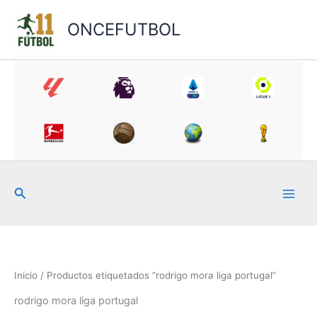
Ir
al
ONCEFUTBOL
contenido
Buscar
Inicio
/ Productos etiquetados “rodrigo mora liga portugal”
rodrigo mora liga portugal