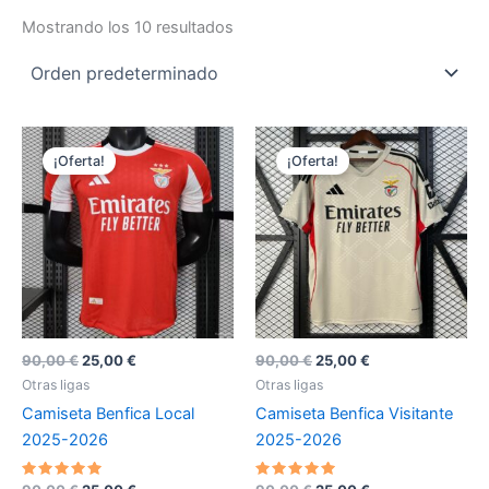
Mostrando los 10 resultados
¡Oferta!
¡Oferta!
El
El
El
El
90,00
€
25,00
€
90,00
€
25,00
€
precio
precio
precio
precio
Otras ligas
Otras ligas
original
actual
original
actual
Camiseta Benfica Local
Camiseta Benfica Visitante
era:
es:
era:
es:
90,00 €.
25,00 €.
90,00 €.
25,00 €.
2025-2026
2025-2026
Valorado
Valorado