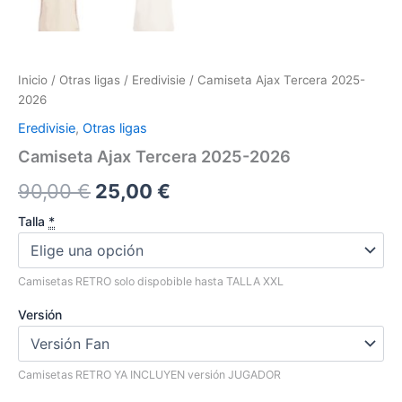
Inicio
/
Otras ligas
/
Eredivisie
/ Camiseta Ajax Tercera 2025-
2026
Eredivisie
,
Otras ligas
Camiseta Ajax Tercera 2025-2026
El
El
90,00
€
25,00
€
precio
precio
Talla
*
original
actual
Camisetas RETRO solo dispobible hasta TALLA XXL
era:
es:
Versión
90,00 €.
25,00 €.
Camisetas RETRO YA INCLUYEN versión JUGADOR