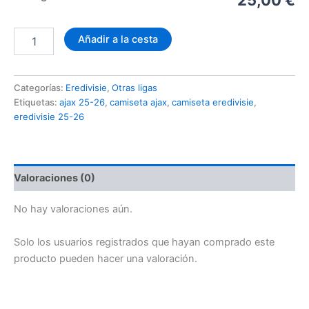
Camiseta
Añadir a la cesta
Ajax
Tercera
2025-
Categorías:
Eredivisie
,
Otras ligas
2026
Etiquetas:
ajax 25-26
,
camiseta ajax
,
camiseta eredivisie
,
cantidad
eredivisie 25-26
Valoraciones (0)
No hay valoraciones aún.
Solo los usuarios registrados que hayan comprado este
producto pueden hacer una valoración.