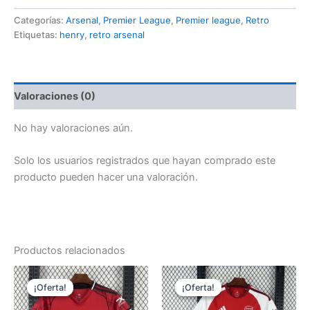
2005-
Categorías:
Arsenal
,
Premier League
,
Premier league
,
Retro
2006
Etiquetas:
henry
,
retro arsenal
cantidad
Valoraciones (0)
No hay valoraciones aún.
Solo los usuarios registrados que hayan comprado este
producto pueden hacer una valoración.
Productos relacionados
¡Oferta!
¡Oferta!
¡Oferta!
¡Oferta!