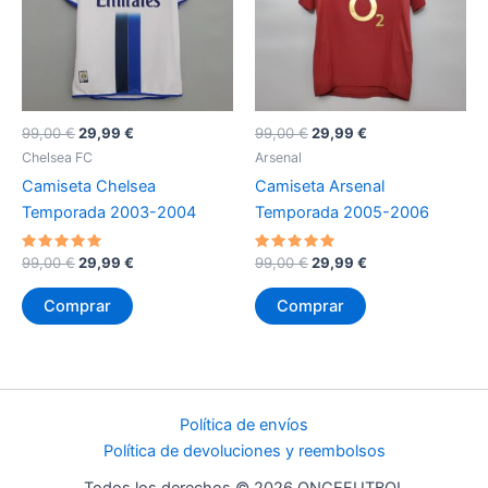
El
El
El
El
99,00
€
29,99
€
99,00
€
29,99
€
precio
precio
precio
precio
Chelsea FC
Arsenal
original
actual
original
actual
Camiseta Chelsea
Camiseta Arsenal
era:
es:
era:
es:
99,00 €.
29,99 €.
99,00 €.
29,99 €.
Temporada 2003-2004
Temporada 2005-2006
Valorado
El
El
Valorado
El
El
99,00
€
29,99
€
99,00
€
29,99
€
con
con
precio
precio
precio
precio
5
5
original
actual
original
actual
de 5
de 5
Comprar
Comprar
era:
es:
era:
es:
99,00 €.
29,99 €.
99,00 €.
29,99 €.
Política de envíos
Política de devoluciones y reembolsos