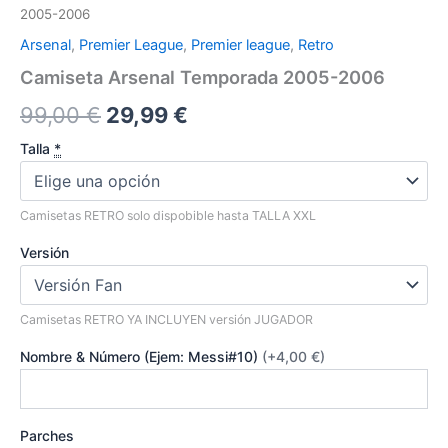
2005-2006
Arsenal
,
Premier League
,
Premier league
,
Retro
Camiseta Arsenal Temporada 2005-2006
El
El
99,00
€
29,99
€
precio
precio
Talla
*
original
actual
Camisetas RETRO solo dispobible hasta TALLA XXL
era:
es:
Versión
99,00 €.
29,99 €.
Camisetas RETRO YA INCLUYEN versión JUGADOR
Nombre & Número (Ejem: Messi#10)
(+4,00 €)
Parches