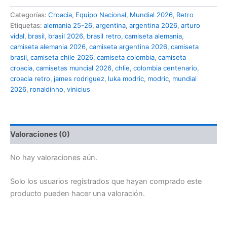
1998
Categorías:
Croacia
,
Equipo Nacional
,
Mundial 2026
,
Retro
cantidad
Etiquetas:
alemania 25-26
,
argentina
,
argentina 2026
,
arturo
vidal
,
brasil
,
brasil 2026
,
brasil retro
,
camiseta alemania
,
camiseta alemania 2026
,
camiseta argentina 2026
,
camiseta
brasil
,
camiseta chile 2026
,
camiseta colombia
,
camiseta
croacia
,
camisetas muncial 2026
,
chlie
,
colombia centenario
,
croacia retro
,
james rodriguez
,
luka modric
,
modric
,
mundial
2026
,
ronaldinho
,
vinicius
Valoraciones (0)
No hay valoraciones aún.
Solo los usuarios registrados que hayan comprado este
producto pueden hacer una valoración.