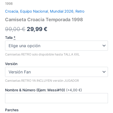
1998
Croacia
,
Equipo Nacional
,
Mundial 2026
,
Retro
Camiseta Croacia Temporada 1998
El
El
99,00
€
29,99
€
precio
precio
Talla
*
original
actual
Camisetas RETRO solo dispobible hasta TALLA XXL
era:
es:
Versión
99,00 €.
29,99 €.
Camisetas RETRO YA INCLUYEN versión JUGADOR
Nombre & Número (Ejem: Messi#10)
(+4,00 €)
Parches