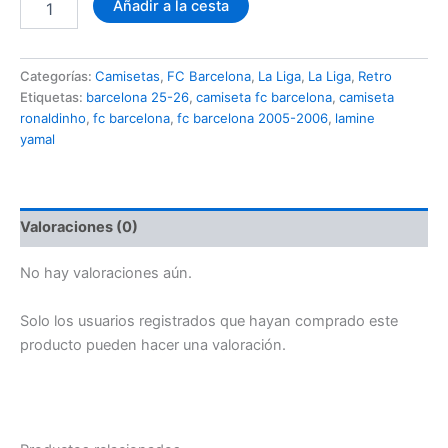
Añadir a la cesta
FC
Barcelona
Local
Categorías:
Camisetas
,
FC Barcelona
,
La Liga
,
La Liga
,
Retro
Temporada
Etiquetas:
barcelona 25-26
,
camiseta fc barcelona
,
camiseta
2005-
2006
ronaldinho
,
fc barcelona
,
fc barcelona 2005-2006
,
lamine
cantidad
yamal
Valoraciones (0)
No hay valoraciones aún.
Solo los usuarios registrados que hayan comprado este
producto pueden hacer una valoración.