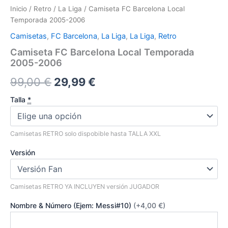
Inicio
/
Retro
/
La Liga
/ Camiseta FC Barcelona Local
Temporada 2005-2006
Camisetas
,
FC Barcelona
,
La Liga
,
La Liga
,
Retro
Camiseta FC Barcelona Local Temporada
2005-2006
El
El
99,00
€
29,99
€
precio
precio
Talla
*
original
actual
Camisetas RETRO solo dispobible hasta TALLA XXL
era:
es:
Versión
99,00 €.
29,99 €.
Camisetas RETRO YA INCLUYEN versión JUGADOR
Nombre & Número (Ejem: Messi#10)
(+4,00 €)