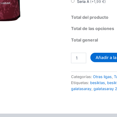
Seria A
(+1,99 €)
Total del producto
Total de las opciones
Total general
Camiseta
Añadir a la
Galatasaray
Tercera
2025-
2026
Categorías:
Otras ligas
,
T
cantidad
Etiquetas:
besiktas
,
besik
galatasaray
,
galatasaray 