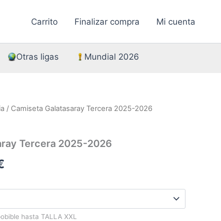
Carrito
Finalizar compra
Mi cuenta
Otras ligas
Mundial 2026
ia
/ Camiseta Galatasaray Tercera 2025-2026
aray Tercera 2025-2026
El
€
precio
l
actual
pobible hasta TALLA XXL