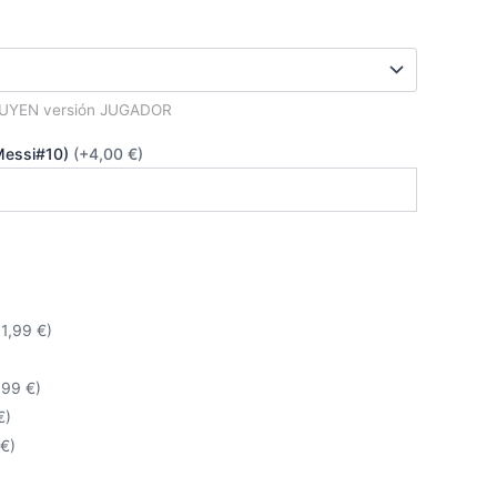
es:
€.
25,00 €.
LUYEN versión JUGADOR
Messi#10)
(+4,00 €)
+1,99 €)
,99 €)
€)
 €)