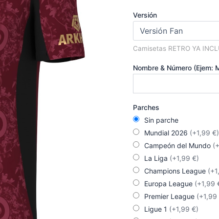
era:
Versión
90,00 
Camisetas RETRO YA INC
Nombre & Número (Ejem: 
Parches
Sin parche
Mundial 2026
(+1,99 €)
Campeón del Mundo
(
La Liga
(+1,99 €)
Champions League
(+1
Europa League
(+1,99 
Premier League
(+1,99
Ligue 1
(+1,99 €)