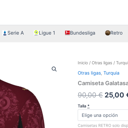
Serie A
Ligue 1
Bundesliga
Retro
Inicio
/
Otras ligas
/
Turqu
Otras ligas
,
Turquia
Camiseta Galatas
El
90,00
€
25,00
precio
Talla
*
origina
Camisetas RETRO solo dis