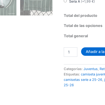
Seria A
(+1,99 €)
Total del producto
Total de las opciones
Total general
Camiseta
Añadir a la
Juventus
Edición
Especial
cantidad
Categorías:
Juventus
,
Ret
Etiquetas:
camiseta juven
camisetas serie a 25-26
,
25-26