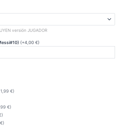
es:
€.
25,00 €.
LUYEN versión JUGADOR
Messi#10)
(+4,00 €)
+1,99 €)
,99 €)
€)
 €)