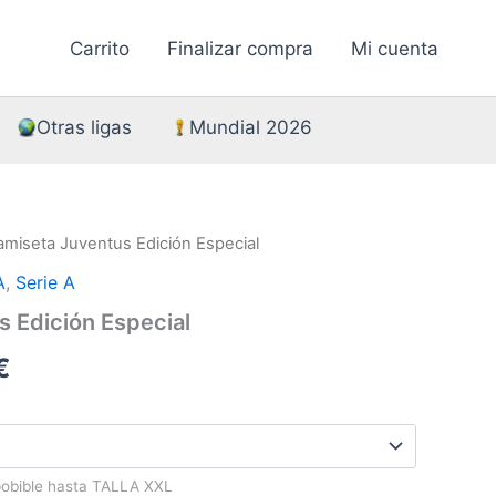
Carrito
Finalizar compra
Mi cuenta
Otras ligas
Mundial 2026
amiseta Juventus Edición Especial
A
,
Serie A
 Edición Especial
El
€
precio
l
actual
pobible hasta TALLA XXL