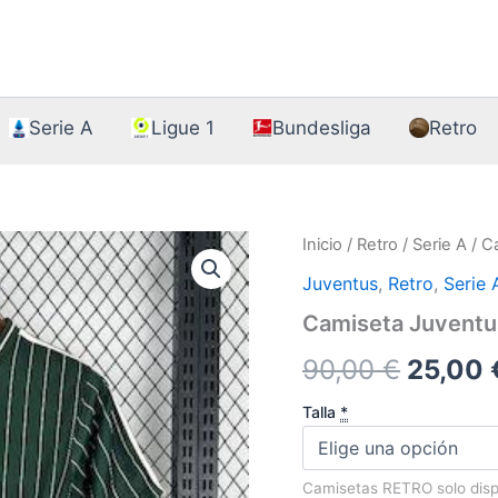
Serie A
Ligue 1
Bundesliga
Retro
Inicio
/
Retro
/
Serie A
/ C
Juventus
,
Retro
,
Serie 
Camiseta Juventus
El
90,00
€
25,00
precio
Talla
*
origina
Camisetas RETRO solo dis