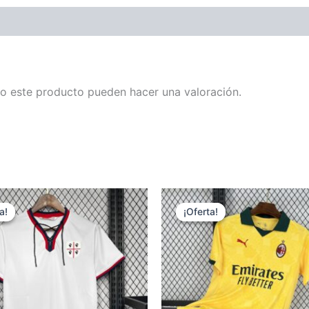
o este producto pueden hacer una valoración.
a!
a!
¡Oferta!
¡Oferta!