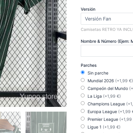
era:
Versión
90,00 
Camisetas RETRO YA INC
Nombre & Número (Ejem: 
Parches
Sin parche
Mundial 2026
(+1,99 €)
Campeón del Mundo
(
La Liga
(+1,99 €)
Champions League
(+1
Europa League
(+1,99 
Premier League
(+1,99
Ligue 1
(+1,99 €)