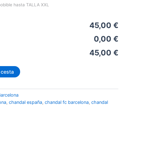
pobible hasta TALLA XXL
es:
 €.
45,00 €.
45,00 €
0,00 €
45,00 €
 cesta
Barcelona
ona
,
chandal españa
,
chandal fc barcelona
,
chandal