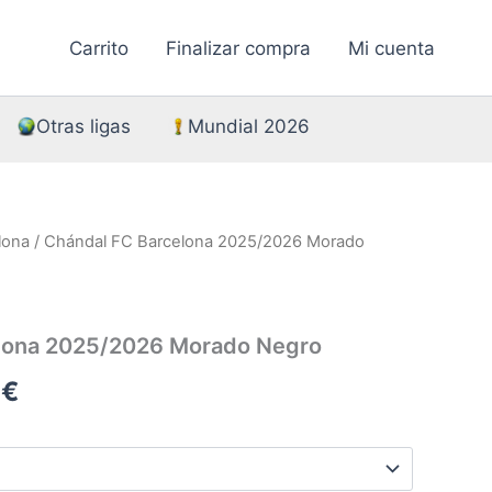
Carrito
Finalizar compra
Mi cuenta
Otras ligas
Mundial 2026
lona
/ Chándal FC Barcelona 2025/2026 Morado
lona 2025/2026 Morado Negro
El
0
€
precio
al
actual