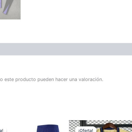
o este producto pueden hacer una valoración.
a!
a!
¡Oferta!
¡Oferta!