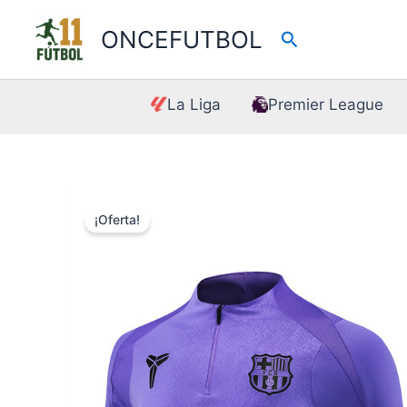
Ir
al
ONCEFUTBOL
Buscar
contenido
La Liga
Premier League
¡Oferta!