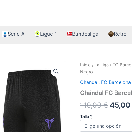
Serie A
Ligue 1
Bundesliga
Retro
Inicio
/
La Liga
/
FC Barce
Negro
Chándal
,
FC Barcelona
Chándal FC Barce
El
110,00
€
45,0
precio
Talla
*
origin