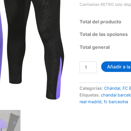
Camisetas RETRO solo dis
era:
110,00
Total del producto
Total de las opciones
Total general
Chándal
Añadir a la
FC
Barcelona
2025/2026
Morado
Categorías:
Chándal
,
FC 
Negro
Etiquetas:
chandal barcel
cantidad
real madrid
,
fc barceolna