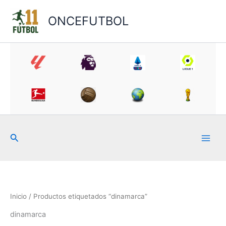
Ir
al
ONCEFUTBOL
contenido
Buscar
Inicio
/ Productos etiquetados “dinamarca”
dinamarca