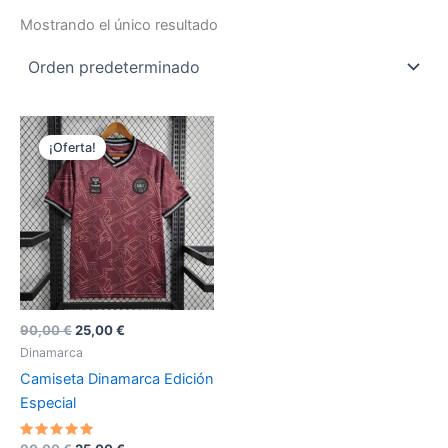
Mostrando el único resultado
¡Oferta!
El
El
90,00
€
25,00
€
precio
precio
Dinamarca
original
actual
Camiseta Dinamarca Edición
era:
es:
90,00 €.
25,00 €.
Especial
Valorado