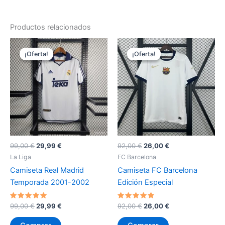
Productos relacionados
¡Oferta!
¡Oferta!
¡Oferta!
¡Oferta!
El
El
El
El
99,00
€
29,99
€
92,00
€
26,00
€
precio
precio
precio
precio
La Liga
FC Barcelona
original
actual
original
actual
Camiseta Real Madrid
Camiseta FC Barcelona
era:
es:
era:
es:
99,00 €.
29,99 €.
92,00 €.
26,00 €.
Temporada 2001-2002
Edición Especial
Valorado
El
El
Valorado
El
El
99,00
€
29,99
€
92,00
€
26,00
€
con
con
precio
precio
precio
precio
5
5
original
actual
original
actual
de 5
de 5