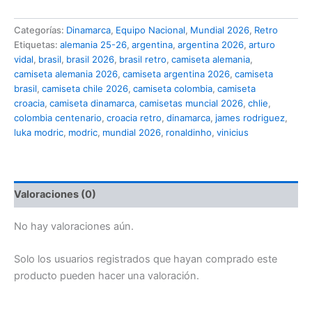
Edición
Especial
Categorías:
Dinamarca
,
Equipo Nacional
,
Mundial 2026
,
Retro
cantidad
Etiquetas:
alemania 25-26
,
argentina
,
argentina 2026
,
arturo
vidal
,
brasil
,
brasil 2026
,
brasil retro
,
camiseta alemania
,
camiseta alemania 2026
,
camiseta argentina 2026
,
camiseta
brasil
,
camiseta chile 2026
,
camiseta colombia
,
camiseta
croacia
,
camiseta dinamarca
,
camisetas muncial 2026
,
chlie
,
colombia centenario
,
croacia retro
,
dinamarca
,
james rodriguez
,
luka modric
,
modric
,
mundial 2026
,
ronaldinho
,
vinicius
Valoraciones (0)
No hay valoraciones aún.
Solo los usuarios registrados que hayan comprado este
producto pueden hacer una valoración.