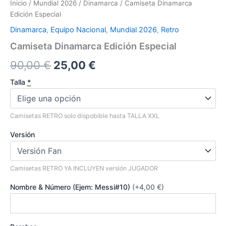
Inicio
/
Mundial 2026
/
Dinamarca
/ Camiseta Dinamarca
Edición Especial
Dinamarca
,
Equipo Nacional
,
Mundial 2026
,
Retro
Camiseta Dinamarca Edición Especial
El
El
90,00
€
25,00
€
precio
precio
Talla
*
original
actual
Camisetas RETRO solo dispobible hasta TALLA XXL
era:
es:
Versión
90,00 €.
25,00 €.
Camisetas RETRO YA INCLUYEN versión JUGADOR
Nombre & Número (Ejem: Messi#10)
(+4,00 €)