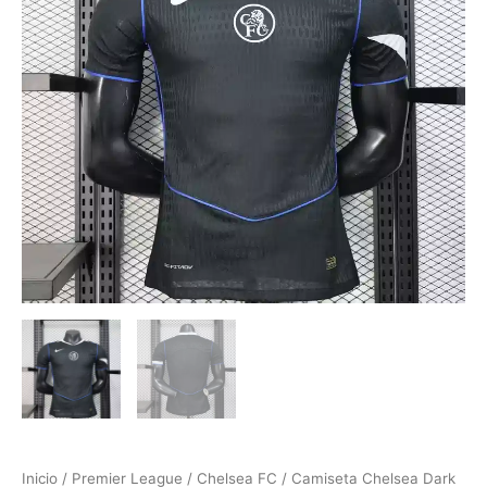
Inicio
/
Premier League
/
Chelsea FC
/ Camiseta Chelsea Dark