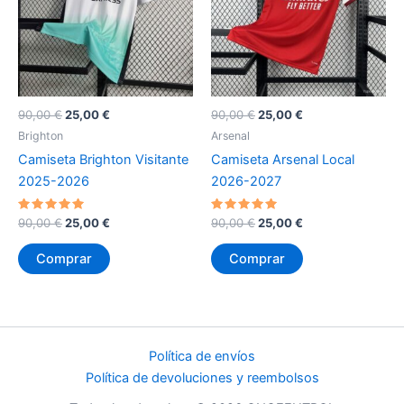
El
El
El
El
90,00
€
25,00
€
90,00
€
25,00
€
precio
precio
precio
precio
Brighton
Arsenal
original
actual
original
actual
Camiseta Brighton Visitante
Camiseta Arsenal Local
era:
es:
era:
es:
90,00 €.
25,00 €.
90,00 €.
25,00 €.
2025-2026
2026-2027
Valorado
El
El
Valorado
El
El
90,00
€
25,00
€
90,00
€
25,00
€
con
con
precio
precio
precio
precio
5
5
original
actual
original
actual
de 5
de 5
Comprar
Comprar
era:
es:
era:
es:
90,00 €.
25,00 €.
90,00 €.
25,00 €.
Política de envíos
Política de devoluciones y reembolsos