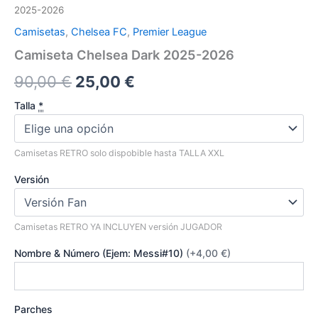
2025-2026
Camisetas
,
Chelsea FC
,
Premier League
Camiseta Chelsea Dark 2025-2026
El
El
90,00
€
25,00
€
precio
precio
Talla
*
original
actual
Camisetas RETRO solo dispobible hasta TALLA XXL
era:
es:
Versión
90,00 €.
25,00 €.
Camisetas RETRO YA INCLUYEN versión JUGADOR
Nombre & Número (Ejem: Messi#10)
(+4,00 €)
Parches