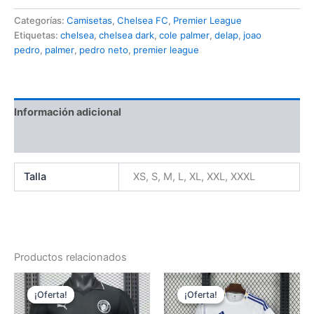
2025-
Categorías:
Camisetas
,
Chelsea FC
,
Premier League
2026
Etiquetas:
chelsea
,
chelsea dark
,
cole palmer
,
delap
,
joao
cantidad
pedro
,
palmer
,
pedro neto
,
premier league
Información adicional
Valoraciones (0)
Talla
XS, S, M, L, XL, XXL, XXXL
Productos relacionados
¡Oferta!
¡Oferta!
¡Oferta!
¡Oferta!