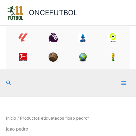
Ir
al
ONCEFUTBOL
contenido
Buscar
Inicio
/ Productos etiquetados “joao pedro”
joao pedro