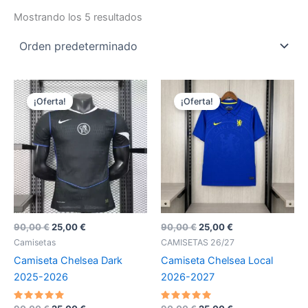
Mostrando los 5 resultados
¡Oferta!
¡Oferta!
El
El
El
El
90,00
€
25,00
€
90,00
€
25,00
€
precio
precio
precio
precio
Camisetas
CAMISETAS 26/27
original
actual
original
actual
Camiseta Chelsea Dark
Camiseta Chelsea Local
era:
es:
era:
es:
90,00 €.
25,00 €.
90,00 €.
25,00 €.
2025-2026
2026-2027
Valorado
Valorado