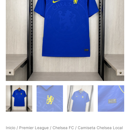
Inicio
/
Premier League
/
Chelsea FC
/ Camiseta Chelsea Local