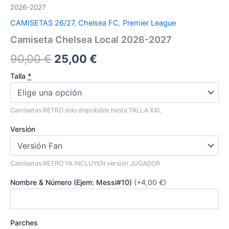
2026-2027
CAMISETAS 26/27
,
Chelsea FC
,
Premier League
Camiseta Chelsea Local 2026-2027
El
El
90,00
€
25,00
€
precio
precio
Talla
*
original
actual
Camisetas RETRO solo dispobible hasta TALLA XXL
era:
es:
Versión
90,00 €.
25,00 €.
Camisetas RETRO YA INCLUYEN versión JUGADOR
Nombre & Número (Ejem: Messi#10)
(+4,00 €)
Parches