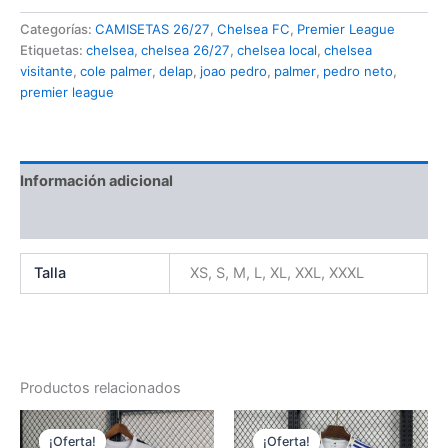
2026-
Categorías:
CAMISETAS 26/27
,
Chelsea FC
,
Premier League
2027
Etiquetas:
chelsea
,
chelsea 26/27
,
chelsea local
,
chelsea
cantidad
visitante
,
cole palmer
,
delap
,
joao pedro
,
palmer
,
pedro neto
,
premier league
Información adicional
Valoraciones (0)
Talla
XS, S, M, L, XL, XXL, XXXL
Productos relacionados
¡Oferta!
¡Oferta!
¡Oferta!
¡Oferta!