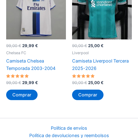
El
El
El
El
99,00
€
29,99
€
90,00
€
25,00
€
precio
precio
precio
precio
Chelsea FC
Liverpool
original
actual
original
actual
Camiseta Chelsea
Camiseta Liverpool Tercera
era:
es:
era:
es:
99,00 €.
29,99 €.
90,00 €.
25,00 €.
Temporada 2003-2004
2025-2026
Valorado
El
El
Valorado
El
El
99,00
€
29,99
€
90,00
€
25,00
€
con
con
precio
precio
precio
precio
5
5
original
actual
original
actual
de 5
de 5
Comprar
Comprar
era:
es:
era:
es:
99,00 €.
29,99 €.
90,00 €.
25,00 €.
Política de envíos
Política de devoluciones y reembolsos