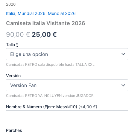
2026
Italia
,
Mundial 2026
,
Mundial 2026
Camiseta Italia Visitante 2026
El
El
90,00
€
25,00
€
precio
precio
Talla
*
original
actual
Camisetas RETRO solo dispobible hasta TALLA XXL
era:
es:
Versión
90,00 €.
25,00 €.
Camisetas RETRO YA INCLUYEN versión JUGADOR
Nombre & Número (Ejem: Messi#10)
(+4,00 €)
Parches