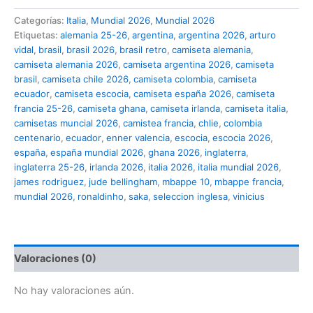
2026
Categorías:
Italia
,
Mundial 2026
,
Mundial 2026
cantidad
Etiquetas:
alemania 25-26
,
argentina
,
argentina 2026
,
arturo
vidal
,
brasil
,
brasil 2026
,
brasil retro
,
camiseta alemania
,
camiseta alemania 2026
,
camiseta argentina 2026
,
camiseta
brasil
,
camiseta chile 2026
,
camiseta colombia
,
camiseta
ecuador
,
camiseta escocia
,
camiseta españa 2026
,
camiseta
francia 25-26
,
camiseta ghana
,
camiseta irlanda
,
camiseta italia
,
camisetas muncial 2026
,
camistea francia
,
chlie
,
colombia
centenario
,
ecuador
,
enner valencia
,
escocia
,
escocia 2026
,
españa
,
españa mundial 2026
,
ghana 2026
,
inglaterra
,
inglaterra 25-26
,
irlanda 2026
,
italia 2026
,
italia mundial 2026
,
james rodriguez
,
jude bellingham
,
mbappe 10
,
mbappe francia
,
mundial 2026
,
ronaldinho
,
saka
,
seleccion inglesa
,
vinicius
Valoraciones (0)
No hay valoraciones aún.