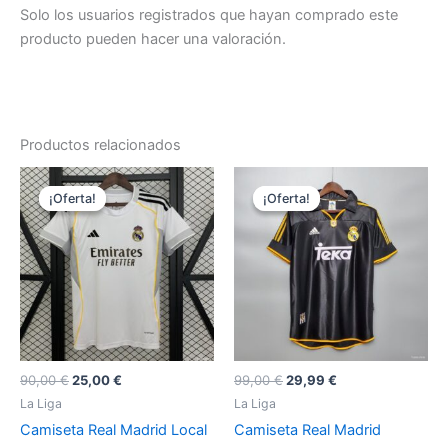
Solo los usuarios registrados que hayan comprado este
producto pueden hacer una valoración.
Productos relacionados
¡Oferta!
¡Oferta!
¡Oferta!
¡Oferta!
El
El
El
El
90,00
€
25,00
€
99,00
€
29,99
€
precio
precio
precio
precio
La Liga
La Liga
original
actual
original
actual
Camiseta Real Madrid Local
Camiseta Real Madrid
era:
es:
era:
es:
90,00 €.
25,00 €.
99,00 €.
29,99 €.