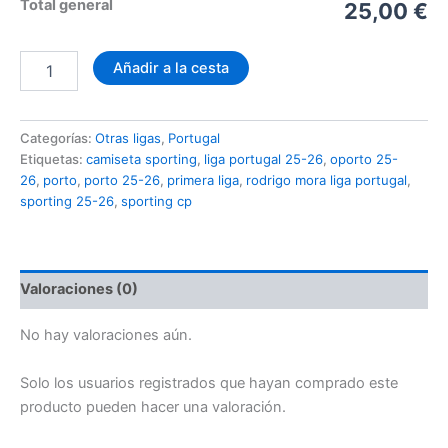
Total general
25,00 €
Camiseta
Añadir a la cesta
Sporting
Cuarta
2025-
Categorías:
Otras ligas
,
Portugal
2026
Etiquetas:
camiseta sporting
,
liga portugal 25-26
,
oporto 25-
cantidad
26
,
porto
,
porto 25-26
,
primera liga
,
rodrigo mora liga portugal
,
sporting 25-26
,
sporting cp
Valoraciones (0)
No hay valoraciones aún.
Solo los usuarios registrados que hayan comprado este
producto pueden hacer una valoración.