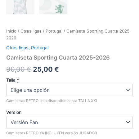
Inicio
/
Otras ligas
/
Portugal
/ Camiseta Sporting Cuarta 2025-
2026
Otras ligas
,
Portugal
Camiseta Sporting Cuarta 2025-2026
El
El
90,00
€
25,00
€
precio
precio
Talla
*
original
actual
Camisetas RETRO solo dispobible hasta TALLA XXL
era:
es:
Versión
90,00 €.
25,00 €.
Camisetas RETRO YA INCLUYEN versión JUGADOR